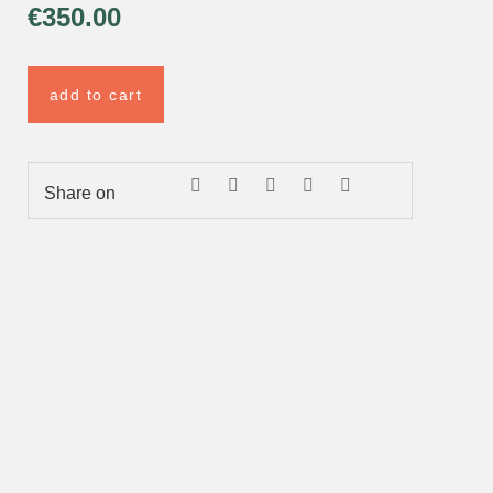
€
350.00
add to cart
Share on