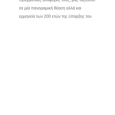
σε μία πανοραμική θέαση αλλά και
ερμηνεία των 200 ετών της ύπαρξης του
Ελληνικού Κράτους. Προσωπογραφίες
προσωπικοτήτων που συνέβαλαν
ουσιαστικά στην εθνική προσπάθεια με
την δράση τους όπως ο Ιωάννης
Καποδίστριας (1776_1831), πρώτος
Κυβερνήτης της χώρας, ο εθνικός ποιητής
Διονύσιος Σολωμός (1798_1857), η
στρατάρχης Λασκαρίνα Μπουμπουλίνα
(1771_1825), η αποτύπωση ιστορικών
γεγονότων και συμβόλων συναντώνται
μέσω της τέχνης και μας περιγράφουν,
μας μεταφέρουν τα διαρκή αισθήματα της