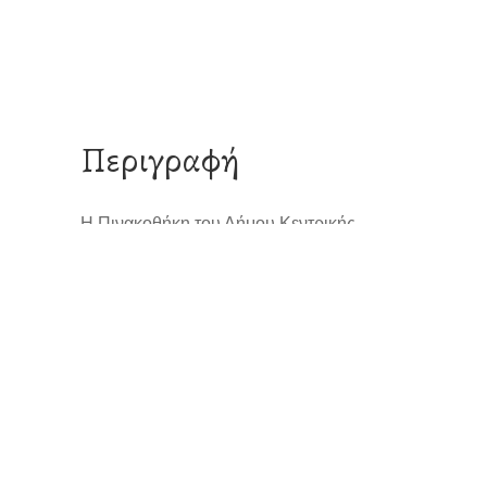
Περιγραφή
Η Πινακοθήκη του Δήμου Κεντρικής
Κέρκυρας και Διαποντίων Νήσων
καλωσορίζει την εικαστικό Αλέκα Λαμπίρη.
Μέσα στις ιδιαίτερες συνθήκες που όλοι
βιώνουμε και μετά από μία τρίμηνη παύση
λειτουργίας της Πινακοθήκης λόγω του
covid-19, ανοίγουμε και πάλι τις πόρτες
μας για το κοινό, με μία έκθεση γεμάτη